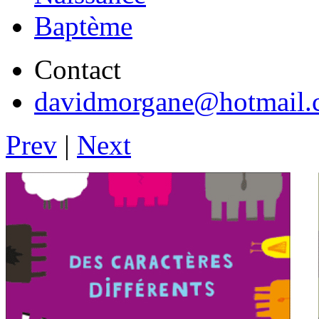
Baptème
Contact
davidmorgane@hotmail.
Prev
|
Next